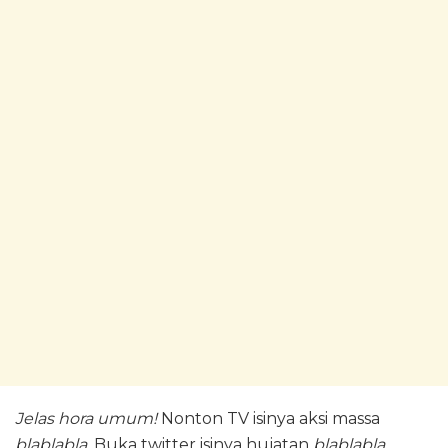
Jelas hora umum!
Nonton TV isinya aksi massa
blablabla
. Buka twitter isinya hujatan
blablabla
.