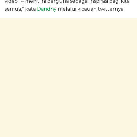
video 14 menit ini berguna sebagai inspirasi bagi kita
semua,” kata
Dandhy
melalui kicauan twitternya.