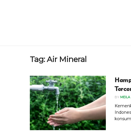
Tag:
Air Mineral
Hampi
Terce
BY
MEILA
Kemenke
Indones
konsums