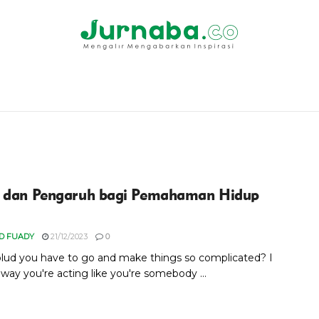
 dan Pengaruh bagi Pemahaman Hidup
D FUADY
21/12/2023
0
ud you have to go and make things so complicated? I
way you're acting like you're somebody ...