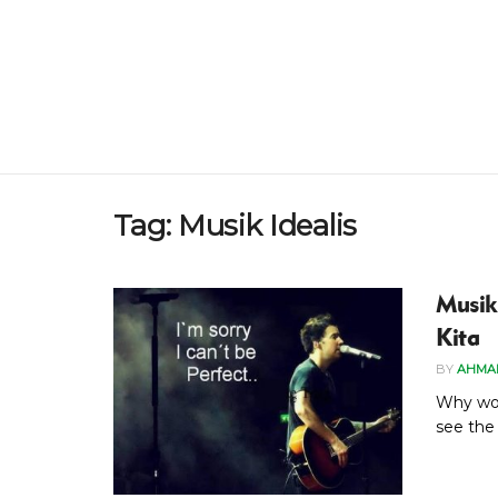
Tag:
Musik Idealis
Musik
Kita
BY
AHMA
Why wol
see the 