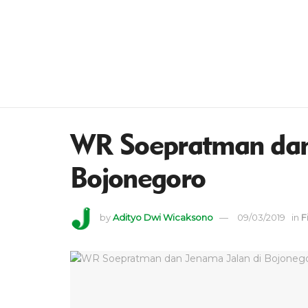
WR Soepratman dan
Bojonegoro
by
Adityo Dwi Wicaksono
09/03/2019
in
F