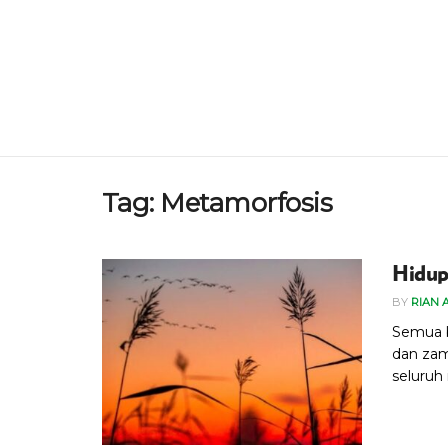
Tag:
Metamorfosis
Hidup
BY
RIAN 
Semua b
dan zama
seluruh i