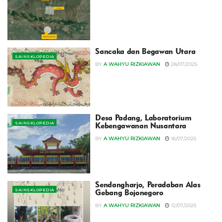
Sancaka dan Begawan Utara
SAINSKLOPEDIA
BY
A WAHYU RIZKIAWAN
28/07/2025
Desa Padang, Laboratorium
SAINSKLOPEDIA
Kebengawanan Nusantara
BY
A WAHYU RIZKIAWAN
16/07/2025
‎Sendangharjo, Peradaban Alas
SAINSKLOPEDIA
Gebang Bojonegoro
BY
A WAHYU RIZKIAWAN
12/07/2025