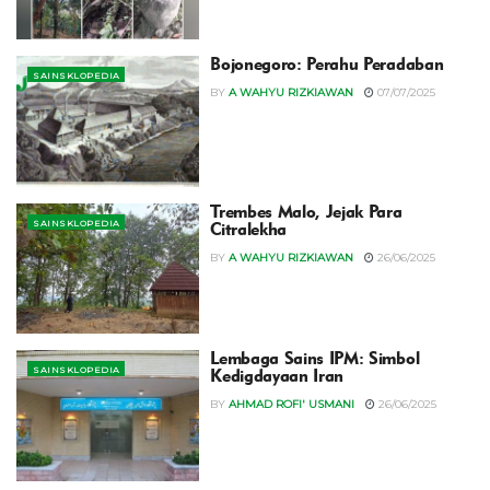
Bojonegoro: Perahu Peradaban
SAINSKLOPEDIA
BY
A WAHYU RIZKIAWAN
07/07/2025
Trembes Malo, Jejak Para
SAINSKLOPEDIA
Citralekha
BY
A WAHYU RIZKIAWAN
26/06/2025
Lembaga Sains IPM: Simbol
SAINSKLOPEDIA
Kedigdayaan Iran
BY
AHMAD ROFI' USMANI
26/06/2025