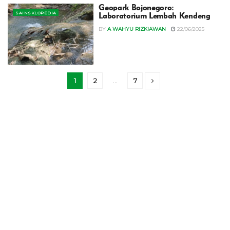
Geopark Bojonegoro:
SAINSKLOPEDIA
Laboratorium Lembah Kendeng
BY
A WAHYU RIZKIAWAN
22/06/2025
1
2
…
7