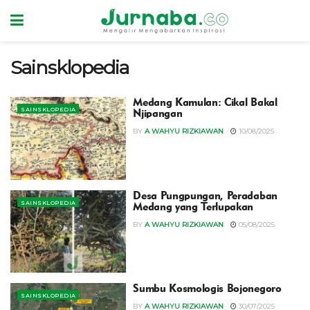
Sainsklopedia
‎Medang Kamulan: Cikal Bakal
SAINSKLOPEDIA
Njipangan
BY
A WAHYU RIZKIAWAN
10/08/2025
‎Desa Pungpungan, Peradaban
SAINSKLOPEDIA
Medang yang Terlupakan
BY
A WAHYU RIZKIAWAN
05/08/2025
‎Sumbu Kosmologis Bojonegoro
SAINSKLOPEDIA
BY
A WAHYU RIZKIAWAN
30/07/2025