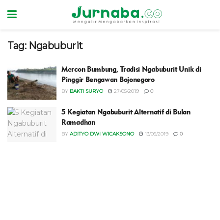
Tag:
Ngabuburit
Mercon Bumbung, Tradisi Ngabuburit Unik di
Pinggir Bengawan Bojonegoro
BY
BAKTI SURYO
27/05/2019
0
5 Kegiatan Ngabuburit Alternatif di Bulan
Ramadhan
BY
ADITYO DWI WICAKSONO
13/05/2019
0