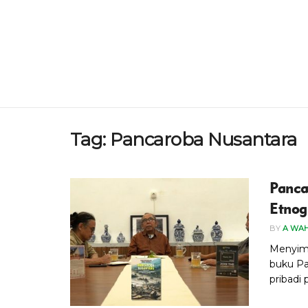
Tag:
Pancaroba Nusantara
Panca
Etnog
BY
A WA
Menyim
buku Pa
pribadi 