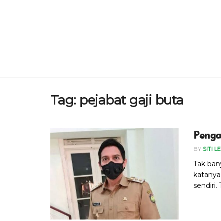
Tag:
pejabat gaji buta
Penga
BY
SITI L
Tak ban
katanya 
sendiri. 