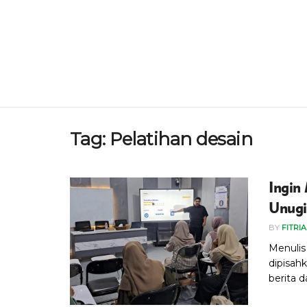
Tag:
Pelatihan desain
Ingin
Unugi
BY
FITRI
Menulis
dipisah
berita d