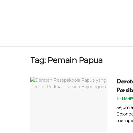
Tag:
Pemain Papua
Deret
Persi
BY
MAHF
Sejumla
Bojoneg
mempers