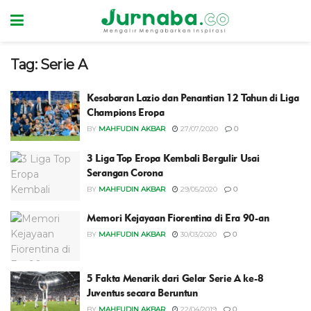
Tag:
Serie A
Kesabaran Lazio dan Penantian 12 Tahun di Liga
Champions Eropa
BY
MAHFUDIN AKBAR
27/07/2020
0
3 Liga Top Eropa Kembali Bergulir Usai
Serangan Corona
BY
MAHFUDIN AKBAR
29/05/2020
0
Memori Kejayaan Fiorentina di Era 90-an
BY
MAHFUDIN AKBAR
30/03/2020
0
5 Fakta Menarik dari Gelar Serie A ke-8
Juventus secara Beruntun
BY
MAHFUDIN AKBAR
22/04/2019
0