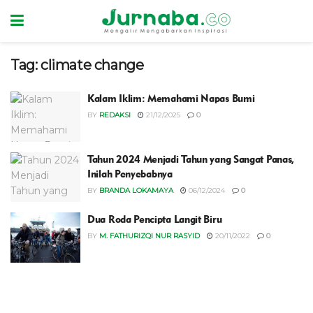
Tag:
climate change
‎Kalam Iklim: Memahami Napas Bumi
BY
REDAKSI
21/12/2025
0
Tahun 2024 Menjadi Tahun yang Sangat Panas,
Inilah Penyebabnya
BY
BRANDA LOKAMAYA
06/12/2024
0
Dua Roda Pencipta Langit Biru
BY
M. FATHURIZQI NUR RASYID
20/11/2022
0