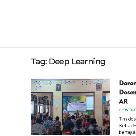
Tag:
Deep Learning
Doron
Dosen
AR
BY
WIDO
Tim dos
Ketua M
bertaju