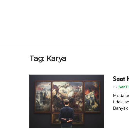
Tag:
Karya
Saat 
BY
BAKTI
Muda be
tidak, s
Banyak 