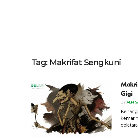
Tag:
Makrifat Sengkuni
Makri
Gigi
BY
ALFI 
Kenangan
kemarin
pelataran