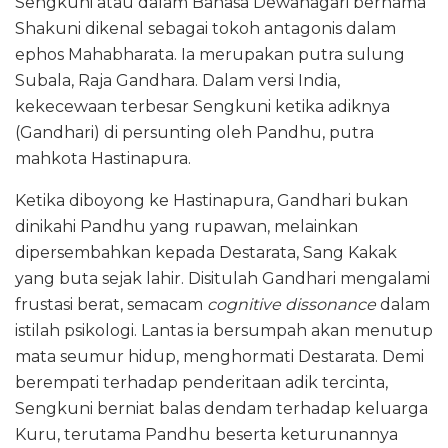
Sengkuni atau dalam Bahasa Dewanagari bernama
Shakuni dikenal sebagai tokoh antagonis dalam
ephos Mahabharata. Ia merupakan putra sulung
Subala, Raja Gandhara. Dalam versi India,
kekecewaan terbesar Sengkuni ketika adiknya
(Gandhari) di persunting oleh Pandhu, putra
mahkota Hastinapura.
Ketika diboyong ke Hastinapura, Gandhari bukan
dinikahi Pandhu yang rupawan, melainkan
dipersembahkan kepada Destarata, Sang Kakak
yang buta sejak lahir. Disitulah Gandhari mengalami
frustasi berat, semacam
cognitive dissonance
dalam
istilah psikologi. Lantas ia bersumpah akan menutup
mata seumur hidup, menghormati Destarata. Demi
berempati terhadap penderitaan adik tercinta,
Sengkuni berniat balas dendam terhadap keluarga
Kuru, terutama Pandhu beserta keturunannya