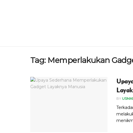
Tag:
Memperlakukan Gadg
Upaya
Layak
BY
USMAN
Terkada
melakuk
menikma