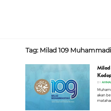
Tag:
Milad 109 Muhammadi
Milad
Kede
BY
AHMA
Muhamma
akan be
matahar