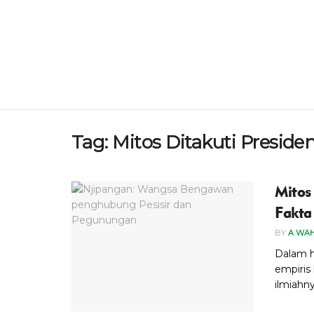
Tag:
Mitos Ditakuti Preside
Mitos
Fakt
BY
A WA
Dalam h
empiris 
ilmiahny