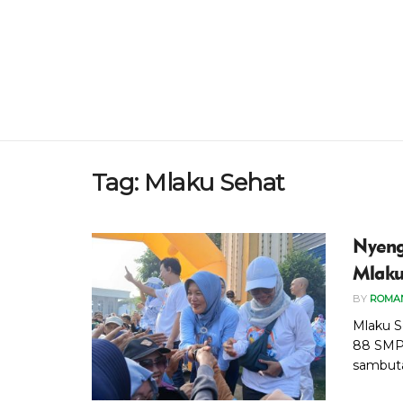
Tag:
Mlaku Sehat
Nyeng
Mlaku
BY
ROMAN
Mlaku S
88 SMP 
sambuta