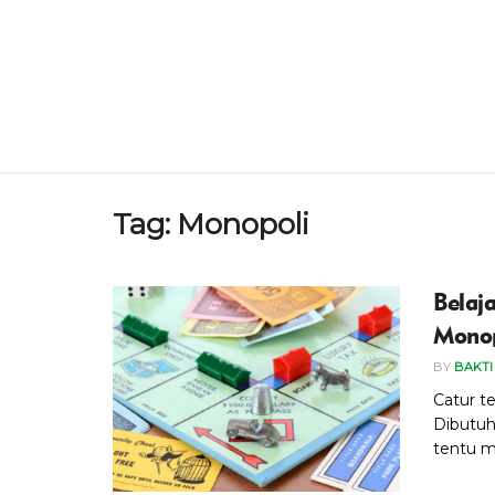
Tag:
Monopoli
Belaj
Monop
BY
BAKTI
Catur t
Dibutuh
tentu me