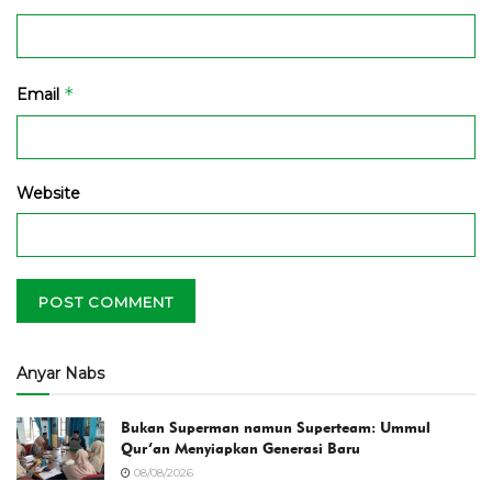
*
Email
Website
Anyar Nabs
Bukan Superman namun Superteam: Ummul
Qur’an Menyiapkan Generasi Baru
08/08/2026