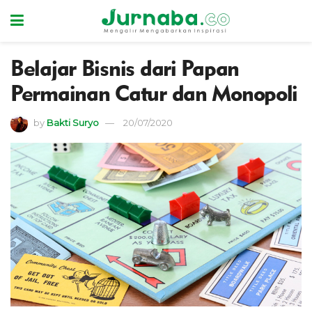
Belajar Bisnis dari Papan
Permainan Catur dan Monopoli
by
Bakti Suryo
20/07/2020