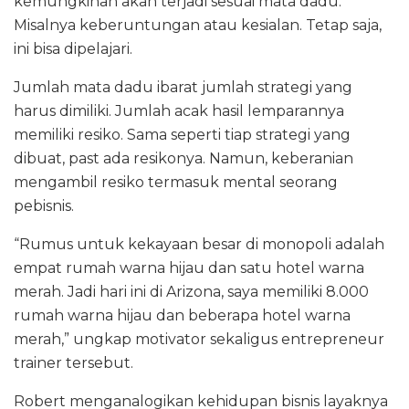
kemungkinan akan terjadi sesuai mata dadu.
Misalnya keberuntungan atau kesialan. Tetap saja,
ini bisa dipelajari.
Jumlah mata dadu ibarat jumlah strategi yang
harus dimiliki. Jumlah acak hasil lemparannya
memiliki resiko. Sama seperti tiap strategi yang
dibuat, past ada resikonya. Namun, keberanian
mengambil resiko termasuk mental seorang
pebisnis.
“Rumus untuk kekayaan besar di monopoli adalah
empat rumah warna hijau dan satu hotel warna
merah. Jadi hari ini di Arizona, saya memiliki 8.000
rumah warna hijau dan beberapa hotel warna
merah,” ungkap motivator sekaligus entrepreneur
trainer tersebut.
Robert menganalogikan kehidupan bisnis layaknya