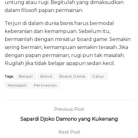
untung atau rugi. Begitulah yang dimaksudkan
dalam filosofi papan permainan.
Terjun di dalam dunia bisnis harus bermodal
keberanian dan kemampuan. Sebelum itu,
bermainlah dengan miniatur board game. Semakin
sering bermain, kemampuan semakin terasah. Jika
dengan papan permainan, rugi pun tak masalah.
Rugilah jika tidak belajar apapun sedari kecil.
Tags:
Belajar
Bisnis
Board Game
Catur
Monopoli
Permainan
Previous Post
Sapardi Djoko Damono yang Kukenang
Next Post