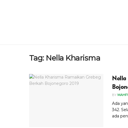
Tag:
Nella Kharisma
Nella
Bojon
BY
MAHF
Ada yan
342. Se
ada pena