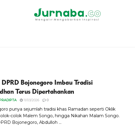
 DPRD Bojonegoro Imbau Tradisi
han Terus Dipertahankan
PRADIPTA
11/03/2026
0
oro punya sejumlah tradisi khas Ramadan seperti Oklik
Colok-colok Malem Songo, hingga Nikahan Malam Songo.
PRD Bojonegoro, Abdulloh ...