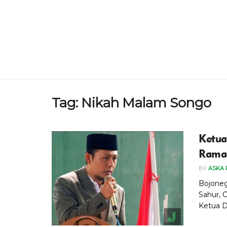
Tag:
Nikah Malam Songo
Ketua
Ramad
BY
ASKA 
Bojoneg
Sahur, 
Ketua D