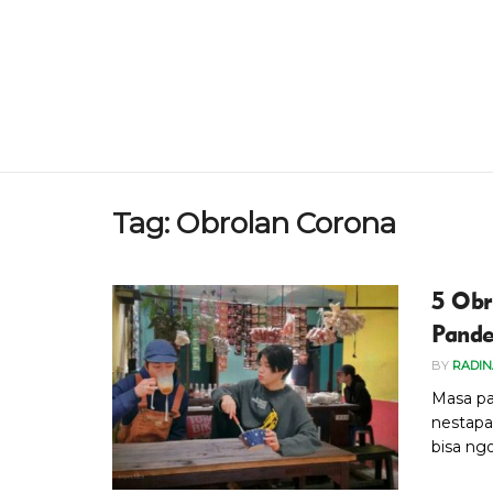
Tag:
Obrolan Corona
5 Obr
Pande
BY
RADI
Masa pa
nestapa.
bisa ngo