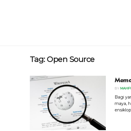
Tag:
Open Source
Memah
BY
MAHF
Bagi ya
maya, h
ensiklop