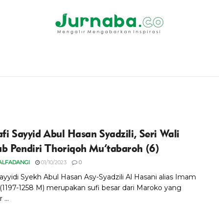
fi Sayyid Abul Hasan Syadzili, Seri Wali
b Pendiri Thoriqoh Mu’tabaroh (6)
 ALFADANGI
01/10/2023
0
ayyidi Syekh Abul Hasan Asy-Syadzili Al Hasani alias Imam
i (1197-1258 M) merupakan sufi besar dari Maroko yang
...