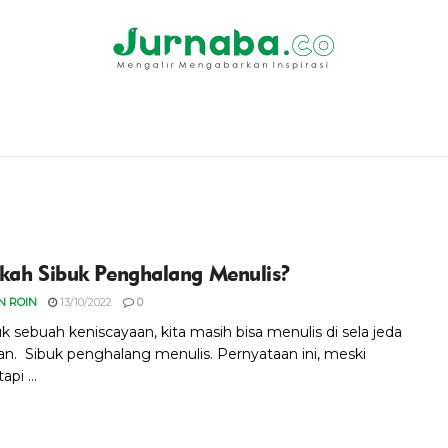
kah Sibuk Penghalang Menulis?
 ROIN
13/10/2022
0
uk sebuah keniscayaan, kita masih bisa menulis di sela jeda
an. Sibuk penghalang menulis. Pernyataan ini, meski
pi ...