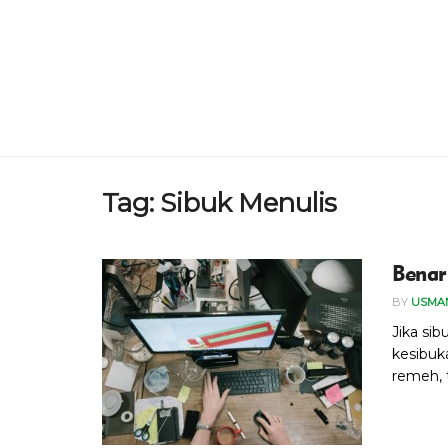
Tag:
Sibuk Menulis
Benar
BY
USMAN
Jika sib
kesibuk
remeh, ta