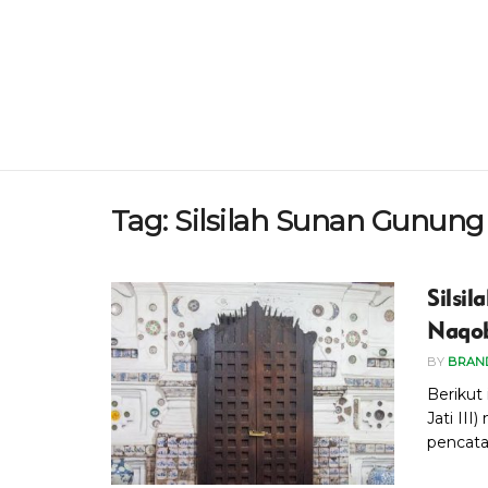
Tag:
Silsilah Sunan Gunung 
Silsi
Naqo
BY
BRAN
Berikut 
Jati II
pencatat