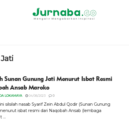
Jati
lah Sunan Gunung Jati Menurut Isbat Resmi
bah Ansab Maroko
DA LOKAMAYA
04/06/2023
0
ini silsilah nasab Syarif Zein Abdul Qodir (Sunan Gunung
I) menurut isbat resmi dari Naqobah Ansab (lembaga
 ...