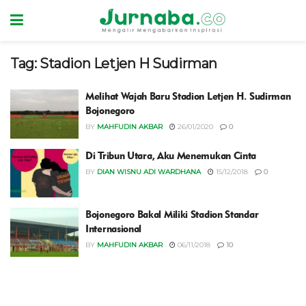
Tag:
Stadion Letjen H Sudirman
Melihat Wajah Baru Stadion Letjen H. Sudirman
Bojonegoro
BY
MAHFUDIN AKBAR
26/01/2020
0
Di Tribun Utara, Aku Menemukan Cinta
BY
DIAN WISNU ADI WARDHANA
15/12/2018
0
Bojonegoro Bakal Miliki Stadion Standar
Internasional
BY
MAHFUDIN AKBAR
06/11/2018
10