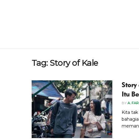
Tag:
Story of Kale
Story
Itu B
BY
A. FAR
Kita ta
bahagia
memang 