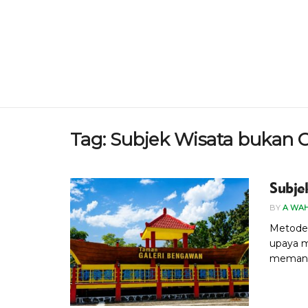
Tag:
Subjek Wisata bukan 
Subje
BY
A WA
Metode 
upaya m
memang t