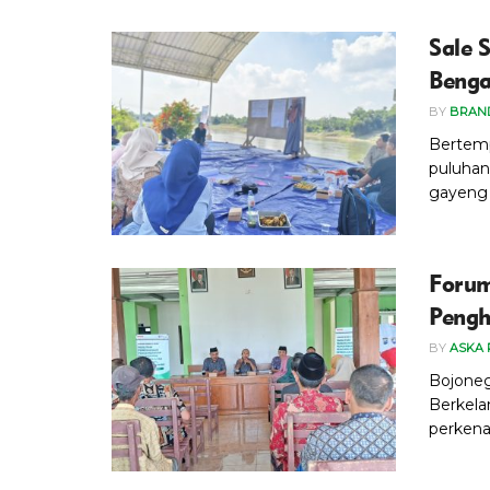
Sale 
Beng
BY
BRAN
‎Bertem
puluhan
gayeng 
Forum
Pengh
BY
ASKA 
Bojoneg
Berkela
perkena