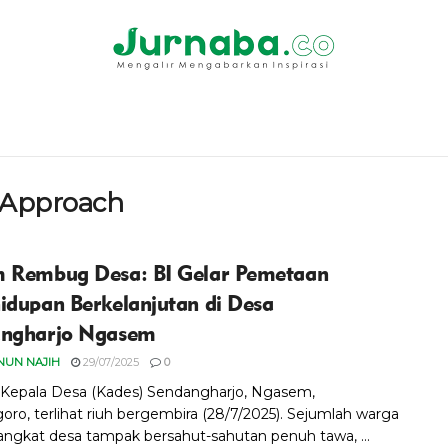
d Approach
 Rembug Desa: BI Gelar Pemetaan
idupan Berkelanjutan di Desa
ngharjo Ngasem
NUN NAJIH
29/07/2025
0
Kepala Desa (Kades) Sendangharjo, Ngasem,
oro, terlihat riuh bergembira (28/7/2025). Sejumlah warga
angkat desa tampak bersahut-sahutan penuh tawa, ...