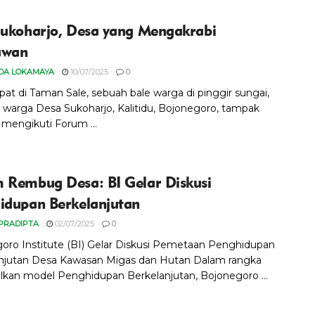
Sukoharjo, Desa yang Mengakrabi
awan
DA LOKAMAYA
10/07/2025
0
pat di Taman Sale, sebuah bale warga di pinggir sungai,
 warga Desa Sukoharjo, Kalitidu, Bojonegoro, tampak
mengikuti Forum ...
 Rembug Desa: BI Gelar Diskusi
idupan Berkelanjutan
PRADIPTA
02/07/2025
0
oro Institute (BI) Gelar Diskusi Pemetaan Penghidupan
njutan Desa Kawasan Migas dan Hutan Dalam rangka
lkan model Penghidupan Berkelanjutan, Bojonegoro ...