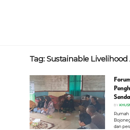
Tag:
Sustainable Livelihoo
Forum
Pengh
Senda
BY
KHUS
‎Rumah 
Bojoneg
dan per