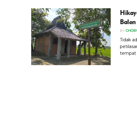
Hikay
Balen
BY
CHOIR
Tidak a
petilas
tempat s