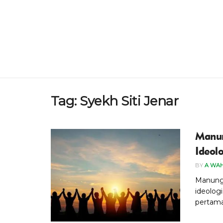
Tag:
Syekh Siti Jenar
Manun
Ideol
BY
A WA
Manungg
ideolog
pertamak