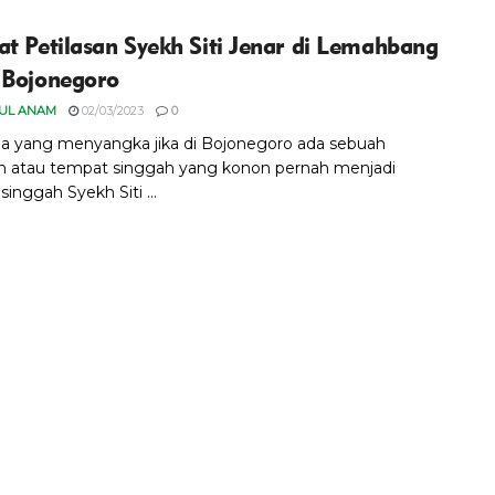
at Petilasan Syekh Siti Jenar di Lemahbang
 Bojonegoro
UL ANAM
02/03/2023
0
da yang menyangka jika di Bojonegoro ada sebuah
an atau tempat singgah yang konon pernah menjadi
inggah Syekh Siti ...