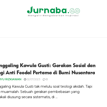
ggaling Kawula Gusti: Gerakan Sosial dan
ogi Anti Feodal Pertama di Bumi Nusantara
HYU RIZKIAWAN
02/07/2023
0
aling Kawula Gusti tak melulu soal teologi akidah. Tapi
i muamalah. Sebuah gerakan pembebasan yang
ali diusung secara sistematis, di ...