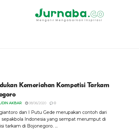
dukan Kemeriahan Kompetisi Tarkam
egoro
UDIN AKBAR
08/06/2020
0
giantoro dan I Putu Gede merupakan contoh dari
 sepakbola Indonesia yang sempat merumput di
i tarkam di Bojonegoro. ...