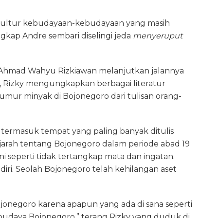
kultur kebudayaan-kebudayaan yang masih
ungkap Andre sembari diselingi jeda
menyeruput
a, Ahmad Wahyu Rizkiawan melanjutkan jalannya
mis, Rizky mengungkapkan berbagai literatur
sumur minyak di Bojonegoro dari tulisan orang-
ermasuk tempat yang paling banyak ditulis
jarah tentang Bojonegoro dalam periode abad 19
ni seperti tidak tertangkap mata dan ingatan.
iri. Seolah Bojonegoro telah kehilangan aset
jonegoro karena apapun yang ada di sana seperti
t budaya Bojonegoro,” terang Rizky yang duduk di