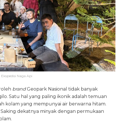
1 Ekspedisi Naga Api
roleh
brand
Geopark Nasional tidak banyak
o. Satu hal yang paling ikonik adalah temuan
uah kolam yang mempunyai air berwarna hitam.
h. Saking dekatnya minyak dengan permukaan
olam.