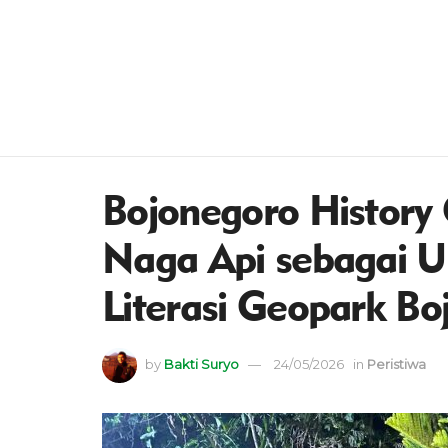
Bojonegoro History 
Naga Api sebagai 
Literasi Geopark Bo
by
Bakti Suryo
24/05/2026
in
Peristiwa