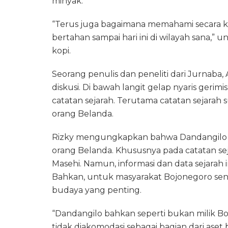
minyak.
“Terus juga bagaimana memahami secara 
bertahan sampai hari ini di wilayah sana,” 
kopi.
Seorang penulis dan peneliti dari Jurnab
diskusi. Di bawah langit gelap nyaris geri
catatan sejarah. Terutama catatan sejarah 
orang Belanda.
Rizky mengungkapkan bahwa Dandangilo t
orang Belanda. Khususnya pada catatan se
Masehi. Namun, informasi dan data sejarah i
Bahkan, untuk masyarakat Bojonegoro send
budaya yang penting.
“Dandangilo bahkan seperti bukan milik Bo
tidak diakomodasi sebagai bagian dari ase