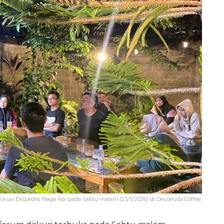
kusi Ekspedisi Naga Api pada Sabtu malam (23/5/2026) di Deulleuda Coffee.