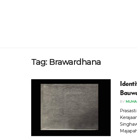
Tag:
Brawardhana
Identi
Bauwe
BY
MUHA
Prasast
Kerajaa
Singha
Majapahi