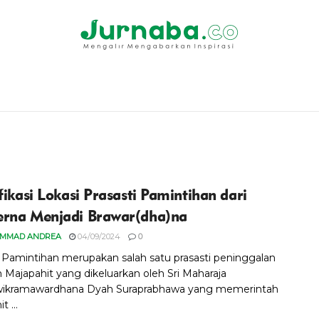
fikasi Lokasi Prasasti Pamintihan dari
rna Menjadi Brawar(dha)na
MMAD ANDREA
04/09/2024
0
i Pamintihan merupakan salah satu prasasti peninggalan
n Majapahit yang dikeluarkan oleh Sri Maharaja
wikramawardhana Dyah Suraprabhawa yang memerintah
t ...