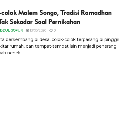
-colok Malem Songo, Tradisi Ramadhan
Tak Sekadar Soal Pernikahan
ABDUL GOFUR
13/05/2020
0
rita berkembang di desa, colok-colok terpasang di pinggir
sekitar rumah, dan tempat-tempat lain menjadi penerang
ah nenek ...