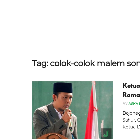
Tag:
colok-colok malem so
Ketua
Ramad
BY
ASKA 
Bojoneg
Sahur, 
Ketua D