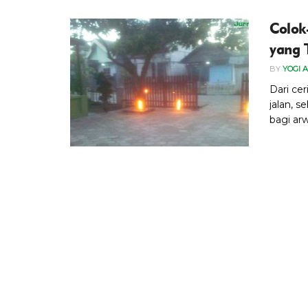
Colok
yang 
BY
YOGI 
Dari ce
jalan, 
bagi arw