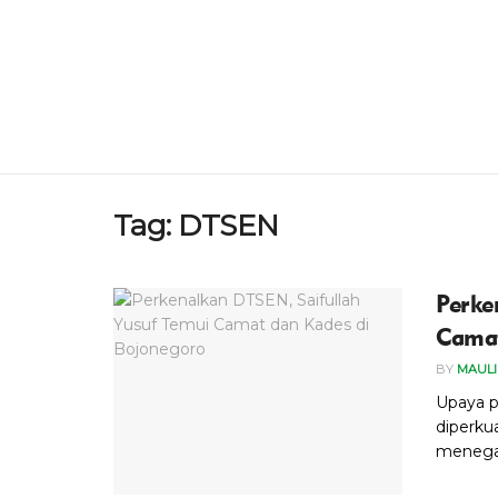
Tag:
DTSEN
Perke
Camat
BY
MAUL
Upaya p
diperkua
menegas