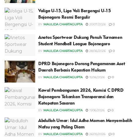
Voliga U-15, Liga Voli Bergengsi U-15
Bojonegoro Resmi Bergulir
BY
MAULIDA CHARTAGUPTA
20/07/2026
0
Anetos Sportwear Dukung Penuh Turnamen
Student Handball League Bojonegoro
BY
MAULIDA CHARTAGUPTA
28/06/2026
0
DPRD Bojonegoro Dorong Pengamanan Aset
Daerah Berbasis Kepastian Hukum
BY
MAULIDA CHARTAGUPTA
15/06/2026
0
Kawal Pembangunan 2026, Komisi C DPRD
Bojonegoro Tekankan Transparansi dan
Ketepatan Sasaran
BY
MAULIDA CHARTAGUPTA
11/06/2026
0
Abdulloh Umar: Idul Adha Momen Menyembelih
Nafsu yang Paling Diam
BY
MAULIDA CHARTAGUPTA
26/05/2026
0