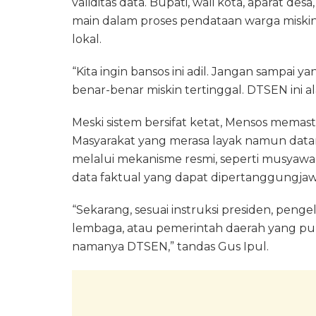
validitas data. Bupati, wali kota, aparat desa
main dalam proses pendataan warga miskin,
lokal.
“Kita ingin bansos ini adil. Jangan sampai 
benar-benar miskin tertinggal. DTSEN ini al
Meski sistem bersifat ketat, Mensos memast
Masyarakat yang merasa layak namun dat
melalui mekanisme resmi, seperti musyawara
data faktual yang dapat dipertanggungja
“Sekarang, sesuai instruksi presiden, penge
lembaga, atau pemerintah daerah yang puny
namanya DTSEN,” tandas Gus Ipul.