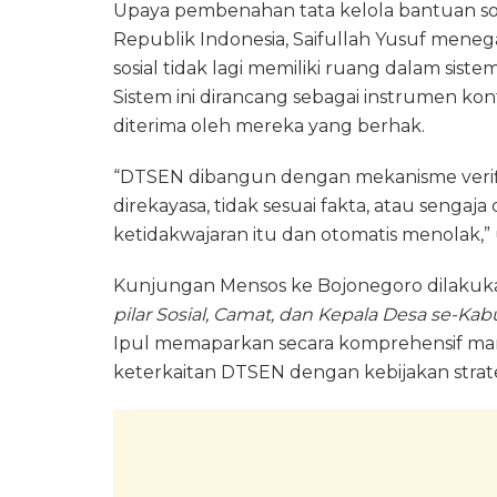
Upaya pembenahan tata kelola bantuan sosia
Republik Indonesia, Saifullah Yusuf meneg
sosial tidak lagi memiliki ruang dalam sis
Sistem ini dirancang sebagai instrumen k
diterima oleh mereka yang berhak.
“DTSEN dibangun dengan mekanisme verifik
direkayasa, tidak sesuai fakta, atau sengaj
ketidakwajaran itu dan otomatis menolak,” u
Kunjungan Mensos ke Bojonegoro dilaku
pilar Sosial, Camat, dan Kepala Desa se-K
Ipul memaparkan secara komprehensif ma
keterkaitan DTSEN dengan kebijakan strate