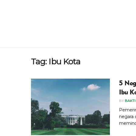
Tag:
Ibu Kota
5 Neg
Ibu K
BY
BAKTI
Pemerin
negara 
meminda