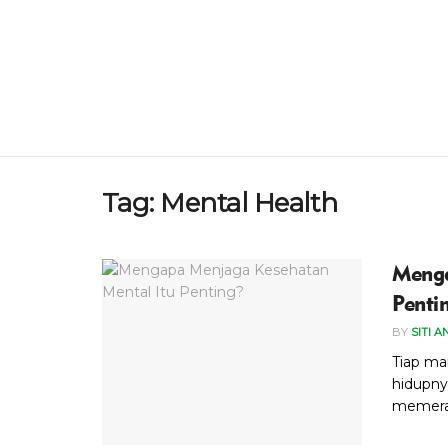
Tag:
Mental Health
Menga
Penti
BY
SITI A
Tiap ma
hidupnya
memeran