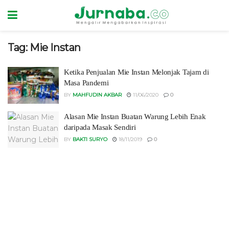
Tag:
Mie Instan
Ketika Penjualan Mie Instan Melonjak Tajam di
Masa Pandemi
BY
MAHFUDIN AKBAR
11/06/2020
0
Alasan Mie Instan Buatan Warung Lebih Enak
daripada Masak Sendiri
BY
BAKTI SURYO
18/11/2019
0