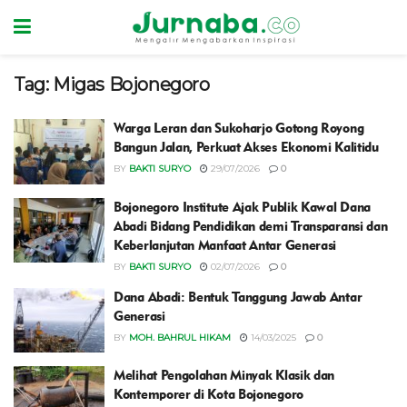
Tag:
Migas Bojonegoro
Warga Leran dan Sukoharjo Gotong Royong
Bangun Jalan, Perkuat Akses Ekonomi Kalitidu
BY
BAKTI SURYO
29/07/2026
0
Bojonegoro Institute Ajak Publik Kawal Dana
Abadi Bidang Pendidikan demi Transparansi dan
Keberlanjutan Manfaat Antar Generasi
BY
BAKTI SURYO
02/07/2026
0
Dana Abadi: Bentuk Tanggung Jawab Antar
Generasi
BY
MOH. BAHRUL HIKAM
14/03/2025
0
Melihat Pengolahan Minyak Klasik dan
Kontemporer di Kota Bojonegoro