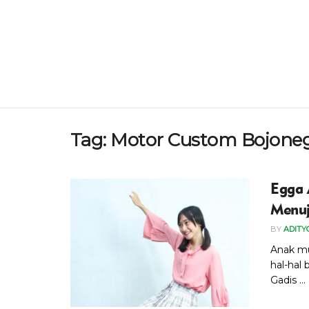
Tag:
Motor Custom Bojone
Egga 
Menuj
BY
ADITY
Anak m
hal-hal 
Gadis ...