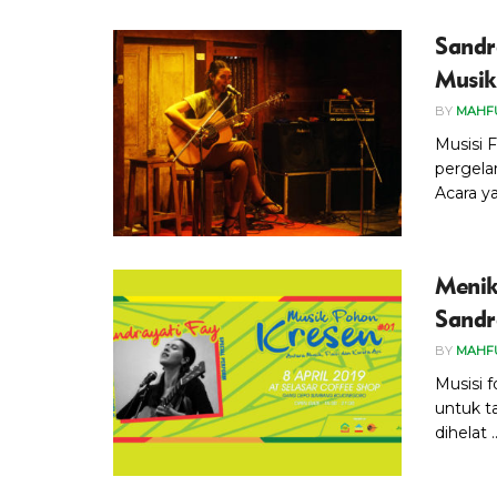
Sandr
Musik
BY
MAHF
Musisi 
pergela
Acara ya
Menik
Sandr
BY
MAHF
Musisi 
untuk t
dihelat ..