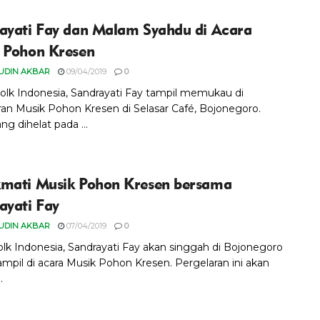
ayati Fay dan Malam Syahdu di Acara
 Pohon Kresen
UDIN AKBAR
09/04/2019
0
Folk Indonesia, Sandrayati Fay tampil memukau di
ran Musik Pohon Kresen di Selasar Café, Bojonegoro.
ng dihelat pada ...
mati Musik Pohon Kresen bersama
ayati Fay
UDIN AKBAR
07/04/2019
0
folk Indonesia, Sandrayati Fay akan singgah di Bojonegoro
ampil di acara Musik Pohon Kresen. Pergelaran ini akan
.