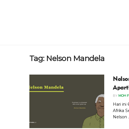
Tag:
Nelson Mandela
Nelso
Apart
BY
MOH F
Hari in
Afrika 
Nelson ..